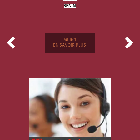


MERCI
EN SAVOIR PLUS